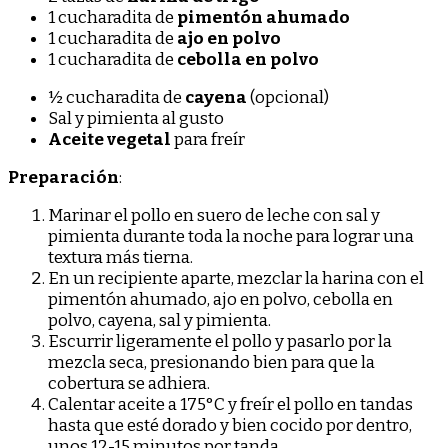
1 cucharadita de
pimentón ahumado
1 cucharadita de
ajo en polvo
1 cucharadita de
cebolla en polvo
½ cucharadita de
cayena
(opcional)
Sal y pimienta al gusto
Aceite vegetal
para freír
Preparación
:
Marinar el pollo en suero de leche con sal y
pimienta durante toda la noche para lograr una
textura más tierna.
En un recipiente aparte, mezclar la harina con el
pimentón ahumado, ajo en polvo, cebolla en
polvo, cayena, sal y pimienta.
Escurrir ligeramente el pollo y pasarlo por la
mezcla seca, presionando bien para que la
cobertura se adhiera.
Calentar aceite a 175°C y freír el pollo en tandas
hasta que esté dorado y bien cocido por dentro,
unos 12-15 minutos por tanda.