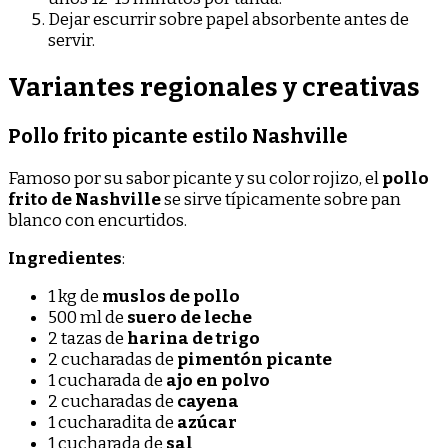
Dejar escurrir sobre papel absorbente antes de
servir.
Variantes regionales y creativas
Pollo frito picante estilo Nashville
Famoso por su sabor picante y su color rojizo, el
pollo
frito de Nashville
se sirve típicamente sobre pan
blanco con encurtidos.
Ingredientes
:
1 kg de
muslos de pollo
500 ml de
suero de leche
2 tazas de
harina de trigo
2 cucharadas de
pimentón picante
1 cucharada de
ajo en polvo
2 cucharadas de
cayena
1 cucharadita de
azúcar
1 cucharada de
sal