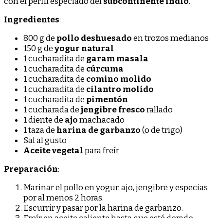
con el perfil especiado del
subcontinente indio
.
Ingredientes
:
800 g de
pollo deshuesado
en trozos medianos
150 g de
yogur natural
1 cucharadita de
garam masala
1 cucharadita de
cúrcuma
1 cucharadita de
comino molido
1 cucharadita de
cilantro molido
1 cucharadita de
pimentón
1 cucharada de
jengibre fresco
rallado
1 diente de
ajo
machacado
1 taza de
harina de garbanzo
(o de trigo)
Sal al gusto
Aceite vegetal
para freír
Preparación
:
Marinar el pollo en yogur, ajo, jengibre y especias
por al menos 2 horas.
Escurrir y pasar por la harina de garbanzo.