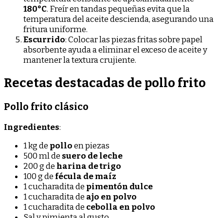
180°C
. Freír en tandas pequeñas evita que la
temperatura del aceite descienda, asegurando una
fritura uniforme.
Escurrido
: Colocar las piezas fritas sobre papel
absorbente ayuda a eliminar el exceso de aceite y
mantener la textura crujiente.
Recetas destacadas de pollo frito
Pollo frito clásico
Ingredientes
:
1 kg de
pollo
en piezas
500 ml de
suero de leche
200 g de
harina de trigo
100 g de
fécula de maíz
1 cucharadita de
pimentón dulce
1 cucharadita de
ajo en polvo
1 cucharadita de
cebolla en polvo
Sal y pimienta al gusto