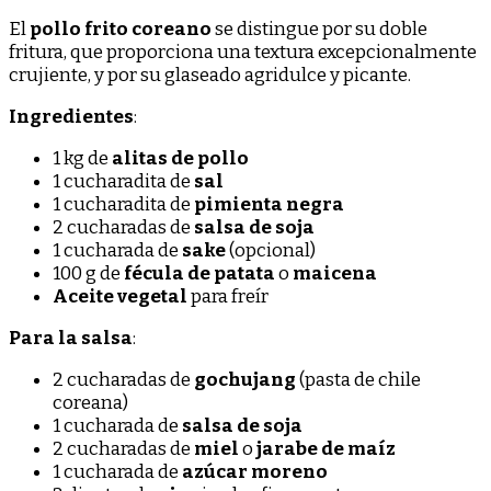
El
pollo frito coreano
se distingue por su doble
fritura, que proporciona una textura excepcionalmente
crujiente, y por su glaseado agridulce y picante.
Ingredientes
:
1 kg de
alitas de pollo
1 cucharadita de
sal
1 cucharadita de
pimienta negra
2 cucharadas de
salsa de soja
1 cucharada de
sake
(opcional)
100 g de
fécula de patata
o
maicena
Aceite vegetal
para freír
Para la salsa
:
2 cucharadas de
gochujang
(pasta de chile
coreana)
1 cucharada de
salsa de soja
2 cucharadas de
miel
o
jarabe de maíz
1 cucharada de
azúcar moreno