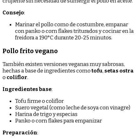
crujiente sin necesidad de sumergir el pollo en aceite.
Consejo
:
Marinar el pollo como de costumbre, empanar
con panko o corn flakes triturados y cocinar en la
freidora a 190°C durante 20-25 minutos.
Pollo frito vegano
También existen versiones veganas muy sabrosas,
hechas a base de ingredientes como
tofu
,
setas ostra
o
coliflor
.
Ingredientes base
:
Tofu firme o coliflor
Suero vegetal (como leche de soya con vinagre)
Harina de trigo y especias
Panko o corn flakes para empanizar
Preparación
: