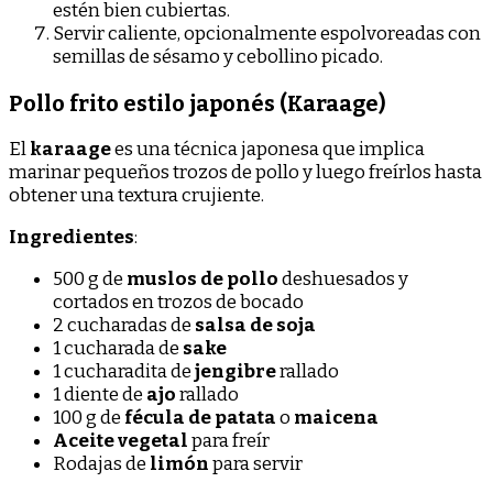
estén bien cubiertas.
Servir caliente, opcionalmente espolvoreadas con
semillas de sésamo y cebollino picado.
Pollo frito estilo japonés (Karaage)
El
karaage
es una técnica japonesa que implica
marinar pequeños trozos de pollo y luego freírlos hasta
obtener una textura crujiente.
Ingredientes
:
500 g de
muslos de pollo
deshuesados y
cortados en trozos de bocado
2 cucharadas de
salsa de soja
1 cucharada de
sake
1 cucharadita de
jengibre
rallado
1 diente de
ajo
rallado
100 g de
fécula de patata
o
maicena
Aceite vegetal
para freír
Rodajas de
limón
para servir