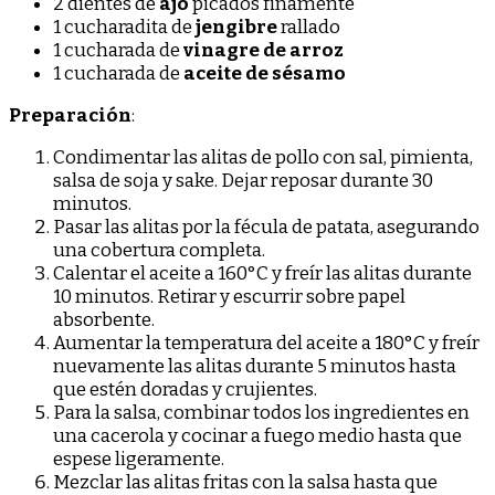
2 dientes de
ajo
picados finamente
1 cucharadita de
jengibre
rallado
1 cucharada de
vinagre de arroz
1 cucharada de
aceite de sésamo
Preparación
:
Condimentar las alitas de pollo con sal, pimienta,
salsa de soja y sake. Dejar reposar durante 30
minutos.
Pasar las alitas por la fécula de patata, asegurando
una cobertura completa.
Calentar el aceite a 160°C y freír las alitas durante
10 minutos. Retirar y escurrir sobre papel
absorbente.
Aumentar la temperatura del aceite a 180°C y freír
nuevamente las alitas durante 5 minutos hasta
que estén doradas y crujientes.
Para la salsa, combinar todos los ingredientes en
una cacerola y cocinar a fuego medio hasta que
espese ligeramente.
Mezclar las alitas fritas con la salsa hasta que