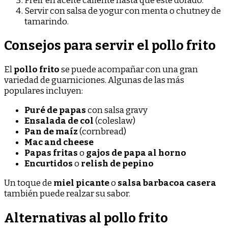
Freír en aceite caliente hasta que esté dorado.
Servir con salsa de yogur con menta o chutney de
tamarindo.
Consejos para servir el pollo frito
El
pollo frito
se puede acompañar con una gran
variedad de guarniciones. Algunas de las más
populares incluyen:
Puré de papas
con salsa gravy
Ensalada de col
(coleslaw)
Pan de maíz
(cornbread)
Mac and cheese
Papas fritas
o
gajos de papa al horno
Encurtidos
o
relish de pepino
Un toque de
miel picante
o
salsa barbacoa casera
también puede realzar su sabor.
Alternativas al pollo frito